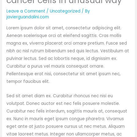
cancer cells in unusual way
Leave a Comment
/
Uncategorized
/ By
javierguandalini.com
Lorem ipsum dolor sit amet, consectetur adipiscing elit.
Aenean scelerisque orci at eleifend sagittis. Cras mollis
magna ex, viverra placerat orci ornare pretium. Fusce sed
nibh ac nisl rutrum bibendum sed quis lectus. Vestibulum at
pulvinar lectus. Sed ac lobortis neque, id dignissim ex.
Curabitur a purus vel mauris consequat ornare.
Pellentesque erat nisi, consectetur sit amet ipsum nec,
tempor faucibus elit.
Sed sit amet diam ex. Curabitur rhoncus nec nisi eu
volutpat. Donec auctor est nec felis posuere molestie.
Curabitur nec felis interdum, sagittis mauris at, consequat
ex. Nunc in mauris eget ipsum congue pharetra. Vivamus
eget ante at justo posuere cursus ut nec metus. Aliquam
vitae laoreet metus. Integer non ullamcorper metus, ac