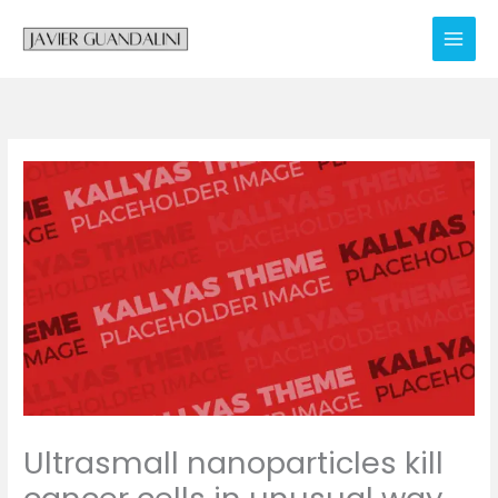
Skip
to
content
Ultrasmall nanoparticles kill